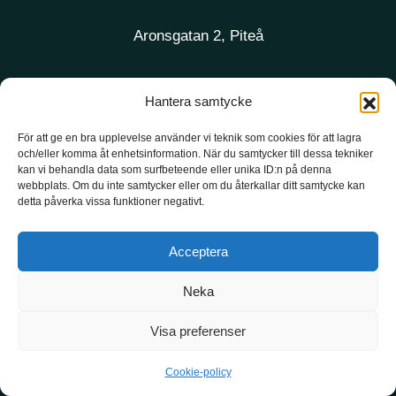
Aronsgatan 2, Piteå
Hantera samtycke
VISA SALONGEN
För att ge en bra upplevelse använder vi teknik som cookies för att lagra
BOKA TID
och/eller komma åt enhetsinformation. När du samtycker till dessa tekniker
kan vi behandla data som surfbeteende eller unika ID:n på denna
webbplats. Om du inte samtycker eller om du återkallar ditt samtycke kan
detta påverka vissa funktioner negativt.
Acceptera
Neka
Visa preferenser
Cookie-policy