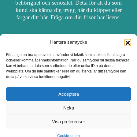
behörighet och seriositet. Detta för att du som
kund ska känna dig trygg när du klipper eller
färgar ditt hår. Fråga om din frisör har licens.
Hantera samtycke
OM FRISÖRSÖK
För att ge en bra upplevelse använder vi teknik som cookies för att lagra
och/eller komma åt enhetsinformation. När du samtycker till dessa tekniker
UPPDATERA SALONG
kan vi behandla data som surfbeteende eller unika ID:n på denna
webbplats. Om du inte samtycker eller om du återkallar ditt samtycke kan
detta påverka vissa funktioner negativt.
SALONGER MED FRISÖRLICENS
Acceptera
Neka
Visa preferenser
Cookie-policy