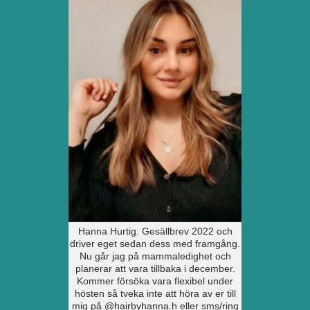
Hanna Hurtig. Gesällbrev 2022 och
driver eget sedan dess med framgång.
Nu går jag på mammaledighet och
planerar att vara tillbaka i december.
Kommer försöka vara flexibel under
hösten så tveka inte att höra av er till
mig på @hairbyhanna.h eller sms/ring