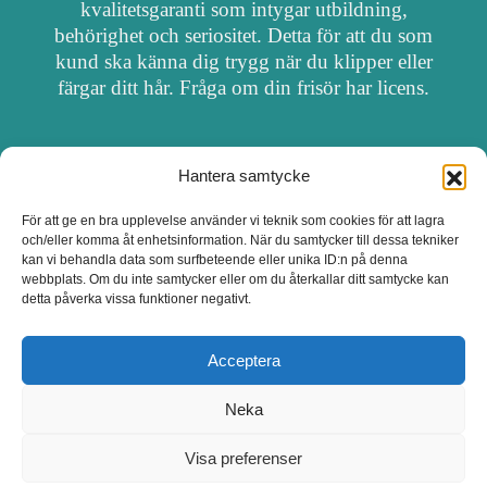
kvalitetsgaranti som intygar utbildning,
behörighet och seriositet. Detta för att du som
kund ska känna dig trygg när du klipper eller
färgar ditt hår. Fråga om din frisör har licens.
Hantera samtycke
OM FRISÖRSÖK
För att ge en bra upplevelse använder vi teknik som cookies för att lagra
och/eller komma åt enhetsinformation. När du samtycker till dessa tekniker
UPPDATERA SALONG
kan vi behandla data som surfbeteende eller unika ID:n på denna
webbplats. Om du inte samtycker eller om du återkallar ditt samtycke kan
detta påverka vissa funktioner negativt.
SALONGER MED FRISÖRLICENS
Acceptera
Neka
Visa preferenser