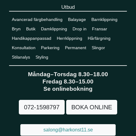
Utbud
Avancerad färgbehandling
Balayage
Barnklippning
Bryn
Butik
Damklippning
Drop in
Fransar
Handikappanpassad
Herrklippning
Hårfärgning
Konsultation
Parkering
Permanent
Slingor
Stilanalys
Styling
Måndag–Torsdag 8.30–18.00
Fredag 8.30–15.00
Se onlinebokning
072-1598797
BOKA ONLINE
salong@harkonst11.se