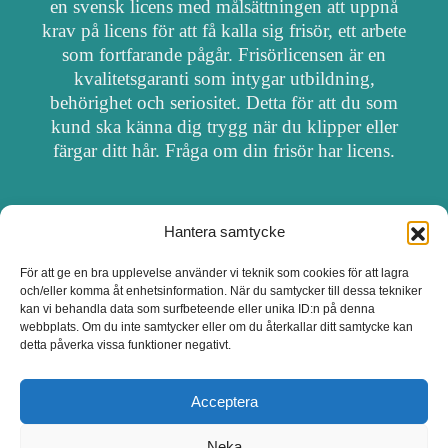
en svensk licens med målsättningen att uppnå
krav på licens för att få kalla sig frisör, ett arbete
som fortfarande pågår. Frisörlicensen är en
kvalitetsgaranti som intygar utbildning,
behörighet och seriositet. Detta för att du som
kund ska känna dig trygg när du klipper eller
färgar ditt hår. Fråga om din frisör har licens.
Hantera samtycke
OM FRISÖRSÖK
För att ge en bra upplevelse använder vi teknik som cookies för att lagra
och/eller komma åt enhetsinformation. När du samtycker till dessa tekniker
UPPDATERA SALONG
kan vi behandla data som surfbeteende eller unika ID:n på denna
webbplats. Om du inte samtycker eller om du återkallar ditt samtycke kan
detta påverka vissa funktioner negativt.
SALONGER MED FRISÖRLICENS
Acceptera
Neka