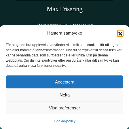
Max Frisering
Hamngatan 11, Östersund
Frisörlicens
Hantera samtycke
För att ge en bra upplevelse använder vi teknik som cookies för att lagra
VISA SALONGEN
och/eller komma åt enhetsinformation. När du samtycker till dessa tekniker
kan vi behandla data som surfbeteende eller unika ID:n på denna
webbplats. Om du inte samtycker eller om du återkallar ditt samtycke kan
BOKA TID
detta påverka vissa funktioner negativt.
Acceptera
Neka
Visa preferenser
Cookie-policy