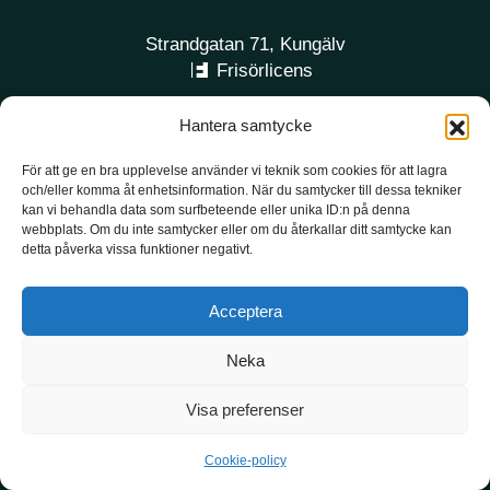
Strandgatan 71, Kungälv
Frisörlicens
Hantera samtycke
VISA SALONGEN
För att ge en bra upplevelse använder vi teknik som cookies för att lagra
BOKA TID
och/eller komma åt enhetsinformation. När du samtycker till dessa tekniker
kan vi behandla data som surfbeteende eller unika ID:n på denna
webbplats. Om du inte samtycker eller om du återkallar ditt samtycke kan
detta påverka vissa funktioner negativt.
Acceptera
Neka
Visa preferenser
Cookie-policy