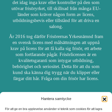
det idag inga krav eller kontroller på den som
utövar frisöryrket, till skillnad från många EU-
länder som kräver någon form av licens,
utbildningsbevis eller tillstånd för att driva en
salong.
År 2016 tog därför Frisörernas Yrkesnämnd fram
en svensk licens med målsättningen att uppnå
krav på licens för att få kalla sig frisör, ett arbete
som fortfarande pågår. Frisörlicensen är en
kvalitetsgaranti som intygar utbildning,
behörighet och seriositet. Detta för att du som
kund ska känna dig trygg när du klipper eller
färgar ditt hår. Fråga om din frisör har licens.
Hantera samtycke
OM FRISÖRSÖK
För att ge en bra upplevelse använder vi teknik som cookies för att lagra