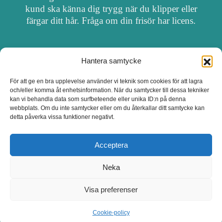
kund ska känna dig trygg när du klipper eller
färgar ditt hår. Fråga om din frisör har licens.
Hantera samtycke
OM FRISÖRSÖK
För att ge en bra upplevelse använder vi teknik som cookies för att lagra
och/eller komma åt enhetsinformation. När du samtycker till dessa tekniker
UPPDATERA SALONG
kan vi behandla data som surfbeteende eller unika ID:n på denna
webbplats. Om du inte samtycker eller om du återkallar ditt samtycke kan
detta påverka vissa funktioner negativt.
SALONGER MED FRISÖRLICENS
Acceptera
Neka
Visa preferenser
Cookie-policy