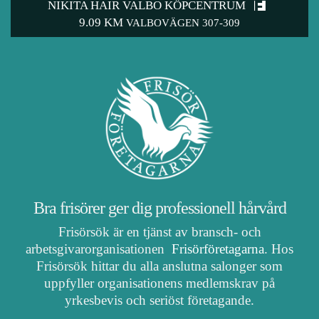
NIKITA HAIR VALBO KÖPCENTRUM
9.09 KM
VALBOVÄGEN 307-309
Bra frisörer ger dig professionell hårvård
Frisörsök är en tjänst av bransch- och
arbetsgivarorganisationen
Frisörföretagarna
. Hos
Frisörsök hittar du alla anslutna salonger som
uppfyller organisationens medlemskrav på
yrkesbevis och seriöst företagande.