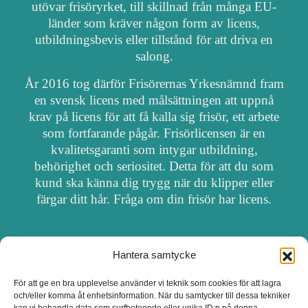
utövar frisöryrket, till skillnad från många EU-
länder som kräver någon form av licens,
utbildningsbevis eller tillstånd för att driva en
salong.
År 2016 tog därför Frisörernas Yrkesnämnd fram
en svensk licens med målsättningen att uppnå
krav på licens för att få kalla sig frisör, ett arbete
som fortfarande pågår. Frisörlicensen är en
kvalitetsgaranti som intygar utbildning,
behörighet och seriositet. Detta för att du som
kund ska känna dig trygg när du klipper eller
färgar ditt hår. Fråga om din frisör har licens.
Hantera samtycke
OM FRISÖRSÖK
För att ge en bra upplevelse använder vi teknik som cookies för att lagra
och/eller komma åt enhetsinformation. När du samtycker till dessa tekniker
UPPDATERA SALONG