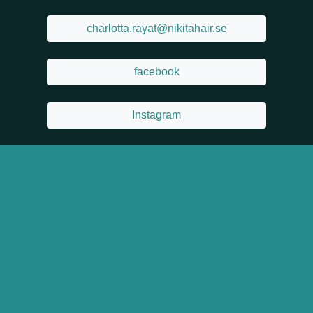
charlotta.rayat@nikitahair.se
facebook
Instagram