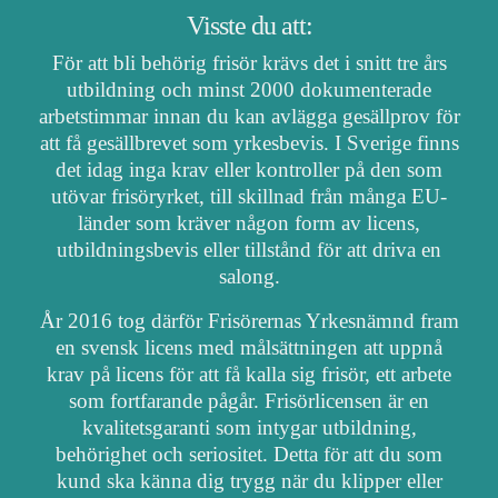
Visste du att:
För att bli behörig frisör krävs det i snitt tre års
utbildning och minst 2000 dokumenterade
arbetstimmar innan du kan avlägga gesällprov för
att få gesällbrevet som yrkesbevis. I Sverige finns
det idag inga krav eller kontroller på den som
utövar frisöryrket, till skillnad från många EU-
länder som kräver någon form av licens,
utbildningsbevis eller tillstånd för att driva en
salong.
År 2016 tog därför Frisörernas Yrkesnämnd fram
en svensk licens med målsättningen att uppnå
krav på licens för att få kalla sig frisör, ett arbete
som fortfarande pågår. Frisörlicensen är en
kvalitetsgaranti som intygar utbildning,
behörighet och seriositet. Detta för att du som
kund ska känna dig trygg när du klipper eller