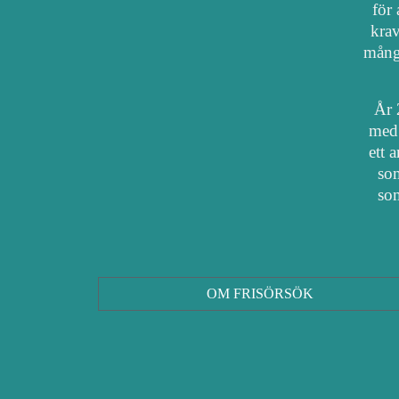
för 
krav
mång
År 
med 
ett 
som
som
OM FRISÖRSÖK