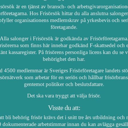
isörsök är en tjänst av bransch- och arbetsgivarorganisatio
örföretagarna
. Hos Frisörsök hittar du alla anslutna salonge
fyller organisationens medlemskrav på yrkesbevis och ser
företagande.
Alla salonger i Frisörsök är godkända av Frisörföretagarna
risörerna som finns här innehar godkänd F-skattsedel och e
nt kassaregister. På frisörens personliga licens kan du se 
behörighet den har.
 4500 medlemmar är Sveriges Frisörföretagare landets stö
isörnätverk som arbetar för en seriös och hållbar frisörbran
gentemot politiker och beslutsfattare.
Det ska vara tryggt att välja frisör.
Visste du att:
tt bli behörig frisör krävs det i snitt tre års utbildning och
 dokumenterade arbetstimmar innan du kan avlägga gesäl