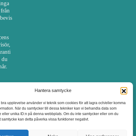
 inga
 från
bevis
cens
isör,
ranti
t du
hår.
Hantera samtycke
SALONGER MED FRISÖRLICENS
n bra upplevelse använder vi teknik som cookies för att lagra och/eller komma
ormation. När du samtycker till dessa tekniker kan vi behandla data som
 eller unika ID:n på denna webbplats. Om du inte samtycker eller om du
itt samtycke kan detta påverka vissa funktioner negativt.