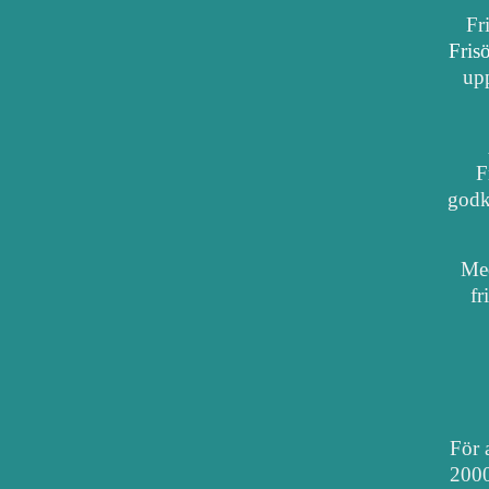
Fr
Fris
upp
F
godkä
Med
fr
För a
2000