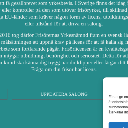
att få gesällbrevet som yrkesbevis. I Sverige finns det idag
 eller kontroller på den som utövar frisöryrket, till skillnad
a EU-länder som kräver någon form av licens, utbildnings
eller tillstånd för att driva en salong.
2016 tog därför Frisörernas Yrkesnämnd fram en svensk li
målsättningen att uppnå krav på licens för att få kalla sig fr
arbete som fortfarande pågår. Frisörlicensen är en kvalitetsga
 intygar utbildning, behörighet och seriositet. Detta för at
 kund ska känna dig trygg när du klipper eller färgar ditt 
Fråga om din frisör har licens.
UPPDATERA SALONG
För att ge e
åt enhetsinf
surfbeteende
återkallar d