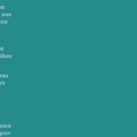
nen
r som
iöst
.
tt
vilken
rsta
sch
 minst
lprov