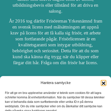
utbildningsbevis eller tillstånd för att driva en
salong.
År 2016 tog därför Frisörernas Yrkesnämnd fram
en svensk licens med målsättningen att uppnå
krav på licens för att få kalla sig frisör, ett arbete
som fortfarande pågår. Frisörlicensen är en
kvalitetsgaranti som intygar utbildning,
behörighet och seriositet. Detta för att du som
kund ska känna dig trygg när du klipper eller
färgar ditt hår. Fråga om din frisör har licens.
Hantera samtycke
OM FRISÖRSÖK
För att ge en bra upplevelse använder vi teknik som cookies för att lagra
och/eller komma åt enhetsinformation. När du samtycker till dessa tekniker
UPPDATERA SALONG
kan vi behandla data som surfbeteende eller unika ID:n på denna
webbplats. Om du inte samtycker eller om du återkallar ditt samtycke kan
detta påverka vissa funktioner negativt.