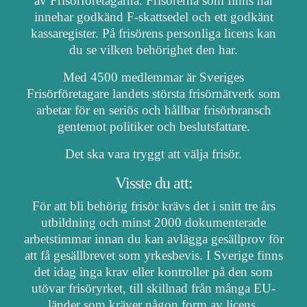
av Frisörföretagarna. Frisörerna som finns här
innehar godkänd F-skattsedel och ett godkänt
kassaregister. På frisörens personliga licens kan
du se vilken behörighet den har.
Med 4500 medlemmar är Sveriges
Frisörföretagare landets största frisörnätverk som
arbetar för en seriös och hållbar frisörbransch
gentemot politiker och beslutsfattare.
Det ska vara tryggt att välja frisör.
Visste du att:
För att bli behörig frisör krävs det i snitt tre års
utbildning och minst 2000 dokumenterade
arbetstimmar innan du kan avlägga gesällprov för
att få gesällbrevet som yrkesbevis. I Sverige finns
det idag inga krav eller kontroller på den som
utövar frisöryrket, till skillnad från många EU-
länder som kräver någon form av licens,