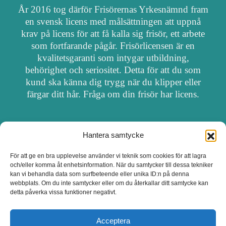
År 2016 tog därför Frisörernas Yrkesnämnd fram
en svensk licens med målsättningen att uppnå
krav på licens för att få kalla sig frisör, ett arbete
som fortfarande pågår. Frisörlicensen är en
kvalitetsgaranti som intygar utbildning,
behörighet och seriositet. Detta för att du som
kund ska känna dig trygg när du klipper eller
färgar ditt hår. Fråga om din frisör har licens.
Hantera samtycke
OM FRISÖRSÖK
För att ge en bra upplevelse använder vi teknik som cookies för att lagra
och/eller komma åt enhetsinformation. När du samtycker till dessa tekniker
UPPDATERA SALONG
kan vi behandla data som surfbeteende eller unika ID:n på denna
webbplats. Om du inte samtycker eller om du återkallar ditt samtycke kan
detta påverka vissa funktioner negativt.
SALONGER MED FRISÖRLICENS
Acceptera