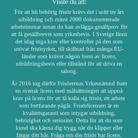
Visste du att:
För att bli behörig frisör krävs det i snitt tre års
utbildning och minst 2000 dokumenterade
arbetstimmar innan du kan avlägga gesällprov för
att få gesällbrevet som yrkesbevis. I Sverige finns
det idag inga krav eller kontroller på den som
utövar frisöryrket, till skillnad från många EU-
länder som kräver någon form av licens,
utbildningsbevis eller tillstånd för att driva en
salong.
År 2016 tog därför Frisörernas Yrkesnämnd fram
en svensk licens med målsättningen att uppnå
krav på licens för att få kalla sig frisör, ett arbete
som fortfarande pågår. Frisörlicensen är en
kvalitetsgaranti som intygar utbildning,
behörighet och seriositet. Detta för att du som
kund ska känna dig trygg när du klipper eller
färgar ditt hår. Fråga om din frisör har licens.