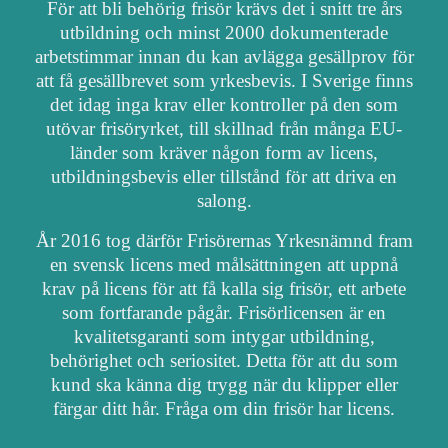
För att bli behörig frisör krävs det i snitt tre års
utbildning och minst 2000 dokumenterade
arbetstimmar innan du kan avlägga gesällprov för
att få gesällbrevet som yrkesbevis. I Sverige finns
det idag inga krav eller kontroller på den som
utövar frisöryrket, till skillnad från många EU-
länder som kräver någon form av licens,
utbildningsbevis eller tillstånd för att driva en
salong.
År 2016 tog därför Frisörernas Yrkesnämnd fram
en svensk licens med målsättningen att uppnå
krav på licens för att få kalla sig frisör, ett arbete
som fortfarande pågår. Frisörlicensen är en
kvalitetsgaranti som intygar utbildning,
behörighet och seriositet. Detta för att du som
kund ska känna dig trygg när du klipper eller
färgar ditt hår. Fråga om din frisör har licens.