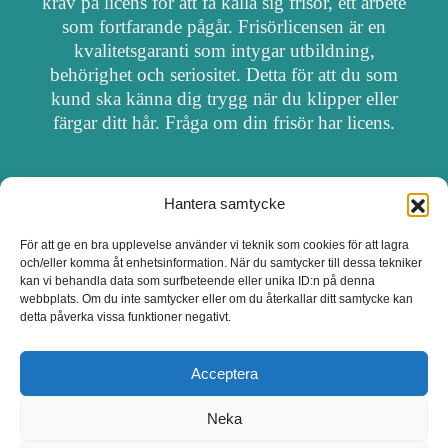
krav på licens för att få kalla sig frisör, ett arbete
som fortfarande pågår. Frisörlicensen är en
kvalitetsgaranti som intygar utbildning,
behörighet och seriositet. Detta för att du som
kund ska känna dig trygg när du klipper eller
färgar ditt hår. Fråga om din frisör har licens.
Hantera samtycke
OM FRISÖRSÖK
För att ge en bra upplevelse använder vi teknik som cookies för att lagra
och/eller komma åt enhetsinformation. När du samtycker till dessa tekniker
UPPDATERA SALONG
kan vi behandla data som surfbeteende eller unika ID:n på denna
webbplats. Om du inte samtycker eller om du återkallar ditt samtycke kan
detta påverka vissa funktioner negativt.
SALONGER MED FRISÖRLICENS
Acceptera
Neka