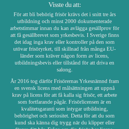
Visste du att:
För att bli behörig frisör krävs det i snitt tre års
utbildning och minst 2000 dokumenterade
arbetstimmar innan du kan avlägga gesällprov för
att få gesällbrevet som yrkesbevis. I Sverige finns
det idag inga krav eller kontroller på den som
utövar frisöryrket, till skillnad från många EU-
länder som kräver någon form av licens,
utbildningsbevis eller tillstånd för att driva en
salong.
År 2016 tog därför Frisörernas Yrkesnämnd fram
en svensk licens med målsättningen att uppnå
krav på licens för att få kalla sig frisör, ett arbete
som fortfarande pågår. Frisörlicensen är en
kvalitetsgaranti som intygar utbildning,
behörighet och seriositet. Detta för att du som
kund ska känna dig trygg när du klipper eller