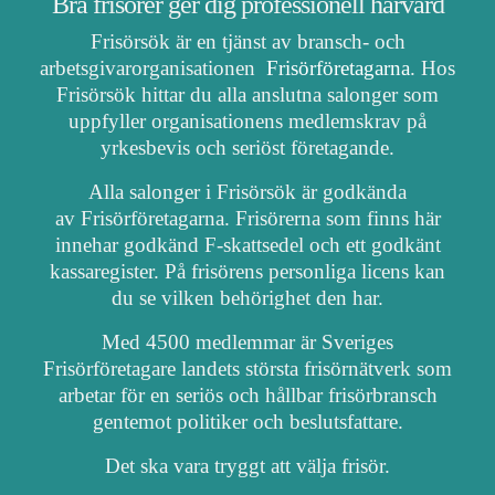
Bra frisörer ger dig professionell hårvård
Frisörsök är en tjänst av bransch- och
arbetsgivarorganisationen
Frisörföretagarna
. Hos
Frisörsök hittar du alla anslutna salonger som
uppfyller organisationens medlemskrav på
yrkesbevis och seriöst företagande.
Alla salonger i Frisörsök är godkända
av Frisörföretagarna. Frisörerna som finns här
innehar godkänd F-skattsedel och ett godkänt
kassaregister. På frisörens personliga licens kan
du se vilken behörighet den har.
Med 4500 medlemmar är Sveriges
Frisörföretagare landets största frisörnätverk som
arbetar för en seriös och hållbar frisörbransch
gentemot politiker och beslutsfattare.
Det ska vara tryggt att välja frisör.