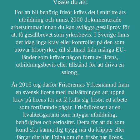
Visste du att:
För att bli behörig frisör krävs det i snitt tre års
utbildning och minst 2000 dokumenterade
arbetstimmar innan du kan avlägga gesällprov för
att få gesällbrevet som yrkesbevis. I Sverige finns
det idag inga krav eller kontroller på den som
utövar frisöryrket, till skillnad från många EU-
länder som kräver någon form av licens,
utbildningsbevis eller tillstånd för att driva en
salong.
År 2016 tog därför Frisörernas Yrkesnämnd fram
en svensk licens med målsättningen att uppnå
krav på licens för att få kalla sig frisör, ett arbete
som fortfarande pågår. Frisörlicensen är en
kvalitetsgaranti som intygar utbildning,
behörighet och seriositet. Detta för att du som
kund ska känna dig trygg när du klipper eller
färgar ditt hår. Fråga om din frisör har licens.