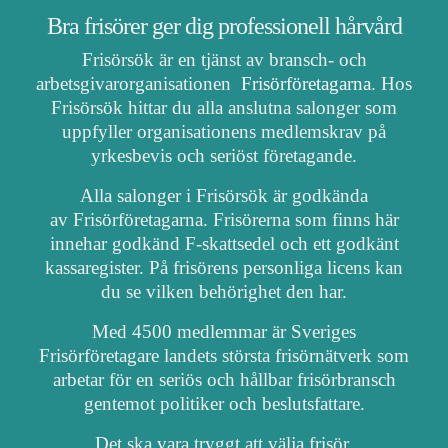
Bra frisörer ger dig professionell hårvård
Frisörsök är en tjänst av bransch- och
arbetsgivarorganisationen
Frisörföretagarna
. Hos
Frisörsök hittar du alla anslutna salonger som
uppfyller organisationens medlemskrav på
yrkesbevis och seriöst företagande.
Alla salonger i Frisörsök är godkända
av Frisörföretagarna. Frisörerna som finns här
innehar godkänd F-skattsedel och ett godkänt
kassaregister. På frisörens personliga licens kan
du se vilken behörighet den har.
Med 4500 medlemmar är Sveriges
Frisörföretagare landets största frisörnätverk som
arbetar för en seriös och hållbar frisörbransch
gentemot politiker och beslutsfattare.
Det ska vara tryggt att välja frisör.