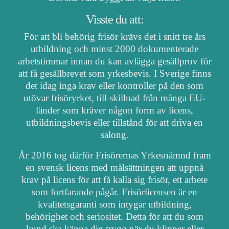
Visste du att:
För att bli behörig frisör krävs det i snitt tre års
utbildning och minst 2000 dokumenterade
arbetstimmar innan du kan avlägga gesällprov för
att få gesällbrevet som yrkesbevis. I Sverige finns
det idag inga krav eller kontroller på den som
utövar frisöryrket, till skillnad från många EU-
länder som kräver någon form av licens,
utbildningsbevis eller tillstånd för att driva en
salong.
År 2016 tog därför Frisörernas Yrkesnämnd fram
en svensk licens med målsättningen att uppnå
krav på licens för att få kalla sig frisör, ett arbete
som fortfarande pågår. Frisörlicensen är en
kvalitetsgaranti som intygar utbildning,
behörighet och seriositet. Detta för att du som
kund ska känna dig trygg när du klipper eller