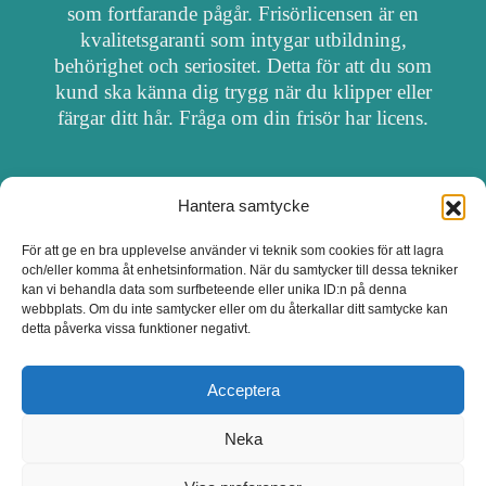
som fortfarande pågår. Frisörlicensen är en
kvalitetsgaranti som intygar utbildning,
behörighet och seriositet. Detta för att du som
kund ska känna dig trygg när du klipper eller
färgar ditt hår. Fråga om din frisör har licens.
Hantera samtycke
OM FRISÖRSÖK
För att ge en bra upplevelse använder vi teknik som cookies för att lagra
och/eller komma åt enhetsinformation. När du samtycker till dessa tekniker
UPPDATERA SALONG
kan vi behandla data som surfbeteende eller unika ID:n på denna
webbplats. Om du inte samtycker eller om du återkallar ditt samtycke kan
detta påverka vissa funktioner negativt.
SALONGER MED FRISÖRLICENS
Acceptera
Neka