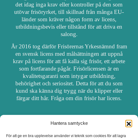
det idag inga krav eller kontroller på den som
utövar frisöryrket, till skillnad från många EU-
länder som kräver någon form av licens,
utbildningsbevis eller tillstånd för att driva en
salong.
År 2016 tog därför Frisörernas Yrkesnämnd fram
en svensk licens med målsättningen att uppnå
krav på licens för att få kalla sig frisör, ett arbete
som fortfarande pågår. Frisörlicensen är en
kvalitetsgaranti som intygar utbildning,
behörighet och seriositet. Detta för att du som
kund ska känna dig trygg när du klipper eller
färgar ditt hår. Fråga om din frisör har licens.
Hantera samtycke
OM FRISÖRSÖK
För att ge en bra upplevelse använder vi teknik som cookies för att lagra