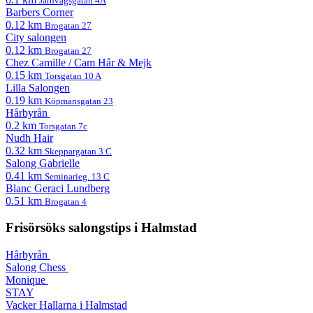
Järnvägsgatan 4A
Barbers Corner
0.12 km
Brogatan 27
City salongen
0.12 km
Brogatan 27
Chez Camille / Cam Hår & Mejk
0.15 km
Torsgatan 10 A
Lilla Salongen
0.19 km
Köpmansgatan 23
Hårbyrån
0.2 km
Torsgatan 7c
Nudh Hair
0.32 km
Skeppargatan 3 C
Salong Gabrielle
0.41 km
Seminarieg. 13 C
Blanc Geraci Lundberg
0.51 km
Brogatan 4
Frisörsöks salongstips i Halmstad
Hårbyrån
Salong Chess
Monique
STAY
Vacker Hallarna i Halmstad