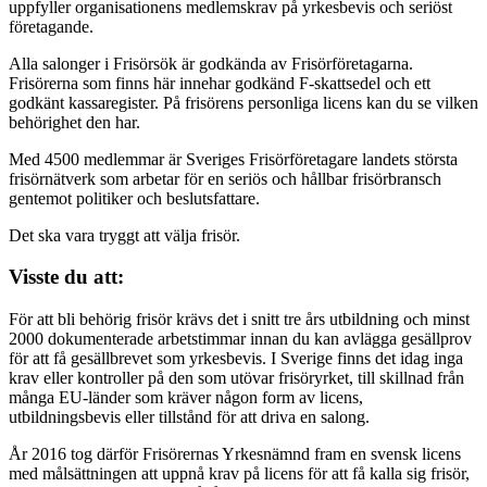
uppfyller organisationens medlemskrav på yrkesbevis och seriöst
företagande.
Alla salonger i Frisörsök är godkända av Frisörföretagarna.
Frisörerna som finns här innehar godkänd F-skattsedel och ett
godkänt kassaregister. På frisörens personliga licens kan du se vilken
behörighet den har.
Med 4500 medlemmar är Sveriges Frisörföretagare landets största
frisörnätverk som arbetar för en seriös och hållbar frisörbransch
gentemot politiker och beslutsfattare.
Det ska vara tryggt att välja frisör.
Visste du att:
För att bli behörig frisör krävs det i snitt tre års utbildning och minst
2000 dokumenterade arbetstimmar innan du kan avlägga gesällprov
för att få gesällbrevet som yrkesbevis. I Sverige finns det idag inga
krav eller kontroller på den som utövar frisöryrket, till skillnad från
många EU-länder som kräver någon form av licens,
utbildningsbevis eller tillstånd för att driva en salong.
År 2016 tog därför Frisörernas Yrkesnämnd fram en svensk licens
med målsättningen att uppnå krav på licens för att få kalla sig frisör,