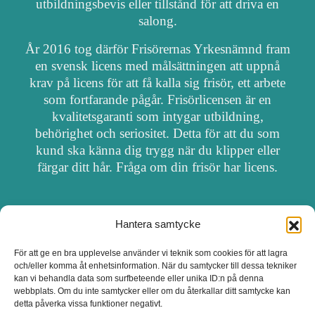
utbildningsbevis eller tillstånd för att driva en
salong.
År 2016 tog därför Frisörernas Yrkesnämnd fram
en svensk licens med målsättningen att uppnå
krav på licens för att få kalla sig frisör, ett arbete
som fortfarande pågår. Frisörlicensen är en
kvalitetsgaranti som intygar utbildning,
behörighet och seriositet. Detta för att du som
kund ska känna dig trygg när du klipper eller
färgar ditt hår. Fråga om din frisör har licens.
Hantera samtycke
OM FRISÖRSÖK
För att ge en bra upplevelse använder vi teknik som cookies för att lagra
och/eller komma åt enhetsinformation. När du samtycker till dessa tekniker
UPPDATERA SALONG
kan vi behandla data som surfbeteende eller unika ID:n på denna
webbplats. Om du inte samtycker eller om du återkallar ditt samtycke kan
detta påverka vissa funktioner negativt.