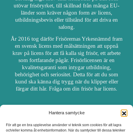
utövar frisöryrket, till skillnad från många EU-
länder som kräver någon form av licens,
utbildningsbevis eller tillstånd för att driva en
salong.
År 2016 tog därför Frisörernas Yrkesnämnd fram
en svensk licens med målsättningen att uppnå
krav på licens för att få kalla sig frisör, ett arbete
som fortfarande pågår. Frisörlicensen är en
kvalitetsgaranti som intygar utbildning,
behörighet och seriositet. Detta för att du som
kund ska känna dig trygg när du klipper eller
färgar ditt hår. Fråga om din frisör har licens.
Hantera samtycke
OM FRISÖRSÖK
För att ge en bra upplevelse använder vi teknik som cookies för att lagra
och/eller komma åt enhetsinformation. När du samtycker till dessa tekniker
UPPDATERA SALONG