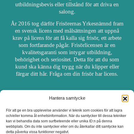
utbildningsbevis eller tillstånd för att driva en
salong.
År 2016 tog därför Frisörernas Yrkesnämnd fram
en svensk licens med målsättningen att uppnå
krav på licens för att få kalla sig frisör, ett arbete
som fortfarande pågår. Frisörlicensen är en
kvalitetsgaranti som intygar utbildning,
behörighet och seriositet. Detta för att du som
kund ska känna dig trygg när du klipper eller
färgar ditt hår. Fråga om din frisör har licens.
Hantera samtycke
OM FRISÖRSÖK
För att ge en bra upplevelse använder vi teknik som cookies för att lagra
och/eller komma åt enhetsinformation. När du samtycker till dessa tekniker
UPPDATERA SALONG
kan vi behandla data som surfbeteende eller unika ID:n på denna
webbplats. Om du inte samtycker eller om du återkallar ditt samtycke kan
detta påverka vissa funktioner negativt.