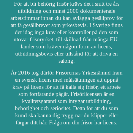
För att bli behörig frisör krävs det i snitt tre års
utbildning och minst 2000 dokumenterade
arbetstimmar innan du kan avlägga gesällprov för
att få gesällbrevet som yrkesbevis. I Sverige finns
det idag inga krav eller kontroller på den som
utövar frisöryrket, till skillnad från många EU-
länder som kräver någon form av licens,
utbildningsbevis eller tillstånd för att driva en
salong.
År 2016 tog därför Frisörernas Yrkesnämnd fram
en svensk licens med målsättningen att uppnå
krav på licens för att få kalla sig frisör, ett arbete
som fortfarande pågår. Frisörlicensen är en
kvalitetsgaranti som intygar utbildning,
behörighet och seriositet. Detta för att du som
kund ska känna dig trygg när du klipper eller
färgar ditt hår. Fråga om din frisör har licens.