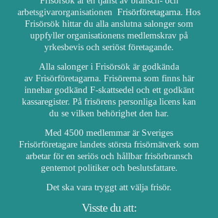
Frisörsök är en tjänst av bransch- och
arbetsgivarorganisationen
Frisörföretagarna
. Hos
Frisörsök hittar du alla anslutna salonger som
uppfyller organisationens medlemskrav på
yrkesbevis och seriöst företagande.
Alla salonger i Frisörsök är godkända
av Frisörföretagarna. Frisörerna som finns här
innehar godkänd F-skattsedel och ett godkänt
kassaregister. På frisörens personliga licens kan
du se vilken behörighet den har.
Med 4500 medlemmar är Sveriges
Frisörföretagare landets största frisörnätverk som
arbetar för en seriös och hållbar frisörbransch
gentemot politiker och beslutsfattare.
Det ska vara tryggt att välja frisör.
Visste du att: