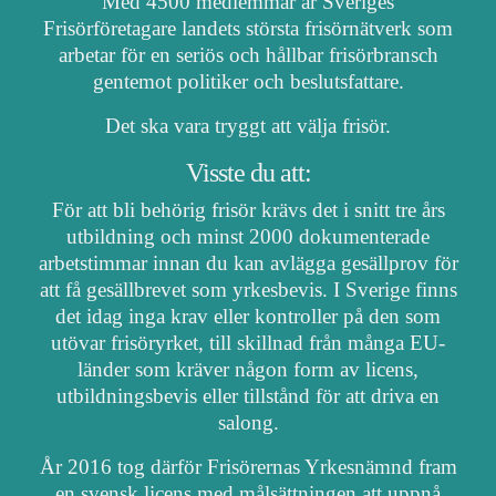
Med 4500 medlemmar är Sveriges
Frisörföretagare landets största frisörnätverk som
arbetar för en seriös och hållbar frisörbransch
gentemot politiker och beslutsfattare.
Det ska vara tryggt att välja frisör.
Visste du att:
För att bli behörig frisör krävs det i snitt tre års
utbildning och minst 2000 dokumenterade
arbetstimmar innan du kan avlägga gesällprov för
att få gesällbrevet som yrkesbevis. I Sverige finns
det idag inga krav eller kontroller på den som
utövar frisöryrket, till skillnad från många EU-
länder som kräver någon form av licens,
utbildningsbevis eller tillstånd för att driva en
salong.
År 2016 tog därför Frisörernas Yrkesnämnd fram
en svensk licens med målsättningen att uppnå