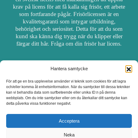
krav på licens för att få kalla sig frisör, ett arbete
som fortfarande pågår. Frisörlicensen är en
kvalitetsgaranti som intygar utbildning,
behörighet och seriositet. Detta för att du som
kund ska känna dig trygg när du klipper eller
färgar ditt hår. Fråga om din frisör har licens.
Hantera samtycke
OM FRISÖRSÖK
För att ge en bra upplevelse använder vi teknik som cookies för att lagra
och/eller komma åt enhetsinformation. När du samtycker till dessa tekniker
UPPDATERA SALONG
kan vi behandla data som surfbeteende eller unika ID:n på denna
webbplats. Om du inte samtycker eller om du återkallar ditt samtycke kan
detta påverka vissa funktioner negativt.
SALONGER MED FRISÖRLICENS
Acceptera
Neka