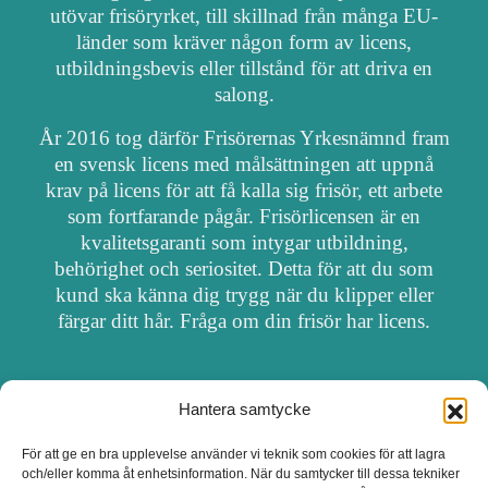
utövar frisöryrket, till skillnad från många EU-
länder som kräver någon form av licens,
utbildningsbevis eller tillstånd för att driva en
salong.
År 2016 tog därför Frisörernas Yrkesnämnd fram
en svensk licens med målsättningen att uppnå
krav på licens för att få kalla sig frisör, ett arbete
som fortfarande pågår. Frisörlicensen är en
kvalitetsgaranti som intygar utbildning,
behörighet och seriositet. Detta för att du som
kund ska känna dig trygg när du klipper eller
färgar ditt hår. Fråga om din frisör har licens.
Hantera samtycke
OM FRISÖRSÖK
För att ge en bra upplevelse använder vi teknik som cookies för att lagra
och/eller komma åt enhetsinformation. När du samtycker till dessa tekniker
UPPDATERA SALONG