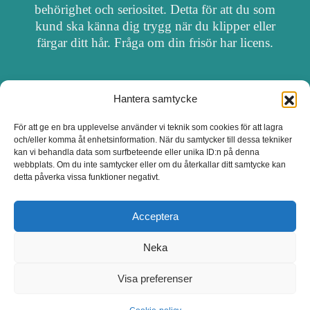
behörighet och seriositet. Detta för att du som
kund ska känna dig trygg när du klipper eller
färgar ditt hår. Fråga om din frisör har licens.
Hantera samtycke
OM FRISÖRSÖK
För att ge en bra upplevelse använder vi teknik som cookies för att lagra
och/eller komma åt enhetsinformation. När du samtycker till dessa tekniker
UPPDATERA SALONG
kan vi behandla data som surfbeteende eller unika ID:n på denna
webbplats. Om du inte samtycker eller om du återkallar ditt samtycke kan
detta påverka vissa funktioner negativt.
SALONGER MED FRISÖRLICENS
Acceptera
Neka
Visa preferenser