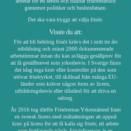
arbetar för en seriös och hållbar frisörbransch
gentemot politiker och beslutsfattare.
Det ska vara tryggt att välja frisör.
Visste du att:
För att bli behörig frisör krävs det i snitt tre års
utbildning och minst 2000 dokumenterade
arbetstimmar innan du kan avlägga gesällprov för
att få gesällbrevet som yrkesbevis. I Sverige finns
det idag inga krav eller kontroller på den som
utövar frisöryrket, till skillnad från många EU-
länder som kräver någon form av licens,
utbildningsbevis eller tillstånd för att driva en
salong.
År 2016 tog därför Frisörernas Yrkesnämnd fram
en svensk licens med målsättningen att uppnå
krav på licens för att få kalla sig frisör, ett arbete
som fortfarande pågår. Frisörlicensen är en