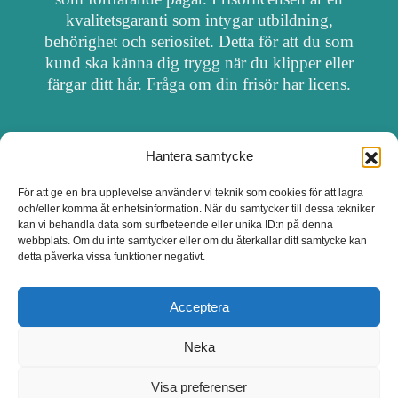
kvalitetsgaranti som intygar utbildning,
behörighet och seriositet. Detta för att du som
kund ska känna dig trygg när du klipper eller
färgar ditt hår. Fråga om din frisör har licens.
Hantera samtycke
OM FRISÖRSÖK
För att ge en bra upplevelse använder vi teknik som cookies för att lagra
och/eller komma åt enhetsinformation. När du samtycker till dessa tekniker
UPPDATERA SALONG
kan vi behandla data som surfbeteende eller unika ID:n på denna
webbplats. Om du inte samtycker eller om du återkallar ditt samtycke kan
detta påverka vissa funktioner negativt.
SALONGER MED FRISÖRLICENS
Acceptera
Neka
Visa preferenser