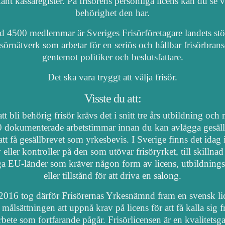
nt kassaregister. På frisörens personliga licens kan du se 
behörighet den har.
 4500 medlemmar är Sveriges Frisörföretagare landets stö
isörnätverk som arbetar för en seriös och hållbar frisörbran
gentemot politiker och beslutsfattare.
Det ska vara tryggt att välja frisör.
Visste du att:
tt bli behörig frisör krävs det i snitt tre års utbildning och
 dokumenterade arbetstimmar innan du kan avlägga gesäl
att få gesällbrevet som yrkesbevis. I Sverige finns det idag
 eller kontroller på den som utövar frisöryrket, till skillnad
a EU-länder som kräver någon form av licens, utbildnings
eller tillstånd för att driva en salong.
2016 tog därför Frisörernas Yrkesnämnd fram en svensk li
målsättningen att uppnå krav på licens för att få kalla sig fr
arbete som fortfarande pågår. Frisörlicensen är en kvalitetsga