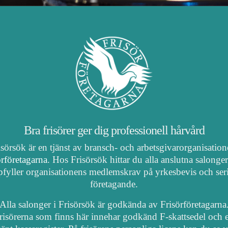
Bra frisörer ger dig professionell hårvård
isörsök är en tjänst av bransch- och arbetsgivarorganisatio
örföretagarna
. Hos Frisörsök hittar du alla anslutna salonge
fyller organisationens medlemskrav på yrkesbevis och ser
företagande.
Alla salonger i Frisörsök är godkända av Frisörföretagarna
risörerna som finns här innehar godkänd F-skattsedel och e