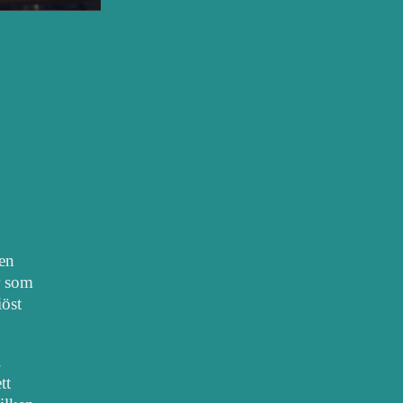
nen
r som
iöst
.
tt