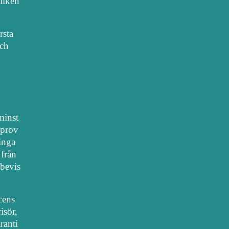
vilken
rsta
sch
 minst
lprov
 inga
 från
bevis
cens
isör,
ranti