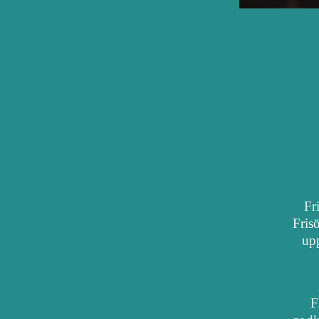
Fr
Fris
upp
F