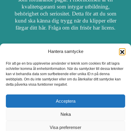
kvalitetsgaranti som intygar utbildning,
behörighet och seriositet. Detta för att du som
kund ska känna dig trygg när du klipper eller
färgar ditt hår. Fråga om din frisör har licens.
Hantera samtycke
OM FRISÖRSÖK
För att ge en bra upplevelse använder vi teknik som cookies för att lagra
och/eller komma åt enhetsinformation. När du samtycker till dessa tekniker
UPPDATERA SALONG
kan vi behandla data som surfbeteende eller unika ID:n på denna
webbplats. Om du inte samtycker eller om du återkallar ditt samtycke kan
detta påverka vissa funktioner negativt.
SALONGER MED FRISÖRLICENS
Acceptera
Neka
Visa preferenser