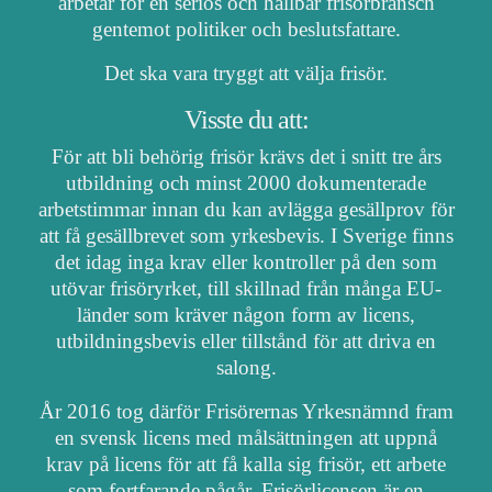
arbetar för en seriös och hållbar frisörbransch
gentemot politiker och beslutsfattare.
Det ska vara tryggt att välja frisör.
Visste du att:
För att bli behörig frisör krävs det i snitt tre års
utbildning och minst 2000 dokumenterade
arbetstimmar innan du kan avlägga gesällprov för
att få gesällbrevet som yrkesbevis. I Sverige finns
det idag inga krav eller kontroller på den som
utövar frisöryrket, till skillnad från många EU-
länder som kräver någon form av licens,
utbildningsbevis eller tillstånd för att driva en
salong.
År 2016 tog därför Frisörernas Yrkesnämnd fram
en svensk licens med målsättningen att uppnå
krav på licens för att få kalla sig frisör, ett arbete
som fortfarande pågår. Frisörlicensen är en