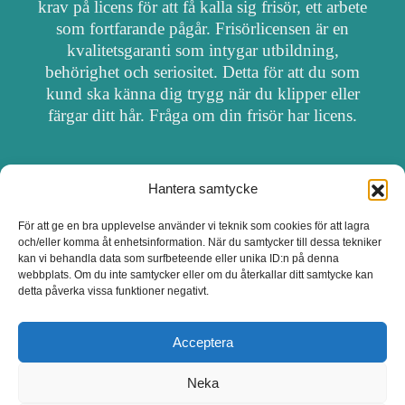
krav på licens för att få kalla sig frisör, ett arbete
som fortfarande pågår. Frisörlicensen är en
kvalitetsgaranti som intygar utbildning,
behörighet och seriositet. Detta för att du som
kund ska känna dig trygg när du klipper eller
färgar ditt hår. Fråga om din frisör har licens.
Hantera samtycke
OM FRISÖRSÖK
För att ge en bra upplevelse använder vi teknik som cookies för att lagra
och/eller komma åt enhetsinformation. När du samtycker till dessa tekniker
UPPDATERA SALONG
kan vi behandla data som surfbeteende eller unika ID:n på denna
webbplats. Om du inte samtycker eller om du återkallar ditt samtycke kan
detta påverka vissa funktioner negativt.
SALONGER MED FRISÖRLICENS
Acceptera
Neka