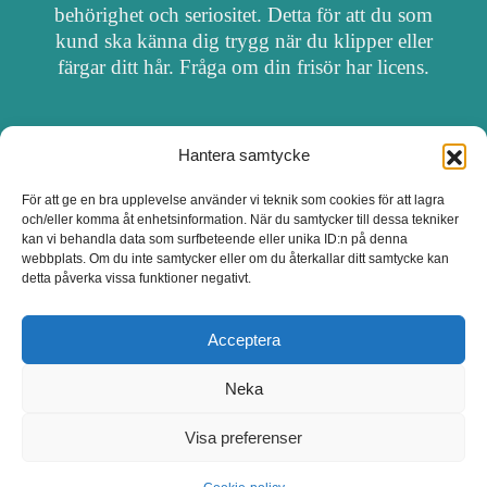
behörighet och seriositet. Detta för att du som
kund ska känna dig trygg när du klipper eller
färgar ditt hår. Fråga om din frisör har licens.
Hantera samtycke
OM FRISÖRSÖK
För att ge en bra upplevelse använder vi teknik som cookies för att lagra
och/eller komma åt enhetsinformation. När du samtycker till dessa tekniker
UPPDATERA SALONG
kan vi behandla data som surfbeteende eller unika ID:n på denna
webbplats. Om du inte samtycker eller om du återkallar ditt samtycke kan
detta påverka vissa funktioner negativt.
SALONGER MED FRISÖRLICENS
Acceptera
Neka
Visa preferenser