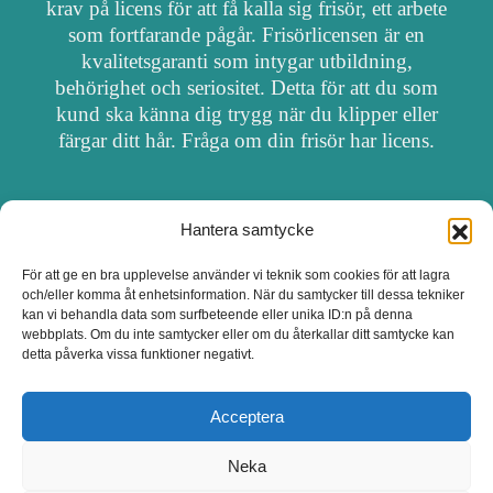
krav på licens för att få kalla sig frisör, ett arbete
som fortfarande pågår. Frisörlicensen är en
kvalitetsgaranti som intygar utbildning,
behörighet och seriositet. Detta för att du som
kund ska känna dig trygg när du klipper eller
färgar ditt hår. Fråga om din frisör har licens.
Hantera samtycke
OM FRISÖRSÖK
För att ge en bra upplevelse använder vi teknik som cookies för att lagra
och/eller komma åt enhetsinformation. När du samtycker till dessa tekniker
UPPDATERA SALONG
kan vi behandla data som surfbeteende eller unika ID:n på denna
webbplats. Om du inte samtycker eller om du återkallar ditt samtycke kan
detta påverka vissa funktioner negativt.
SALONGER MED FRISÖRLICENS
Acceptera
Neka