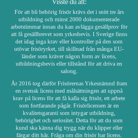
Visste du att:
För att bli behörig frisör krävs det i snitt tre års
utbildning och minst 2000 dokumenterade
arbetstimmar innan du kan avlägga gesällprov för
att få gesällbrevet som yrkesbevis. I Sverige finns
det idag inga krav eller kontroller på den som
utövar frisöryrket, till skillnad från många EU-
länder som kräver någon form av licens,
utbildningsbevis eller tillstånd för att driva en
salong.
År 2016 tog därför Frisörernas Yrkesnämnd fram
en svensk licens med målsättningen att uppnå
krav på licens för att få kalla sig frisör, ett arbete
som fortfarande pågår. Frisörlicensen är en
kvalitetsgaranti som intygar utbildning,
behörighet och seriositet. Detta för att du som
kund ska känna dig trygg när du klipper eller
färgar ditt hår. Fråga om din frisör har licens.