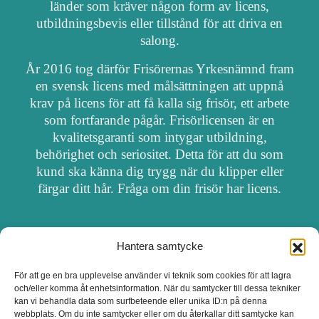
länder som kräver någon form av licens,
utbildningsbevis eller tillstånd för att driva en
salong.
År 2016 tog därför Frisörernas Yrkesnämnd fram
en svensk licens med målsättningen att uppnå
krav på licens för att få kalla sig frisör, ett arbete
som fortfarande pågår. Frisörlicensen är en
kvalitetsgaranti som intygar utbildning,
behörighet och seriositet. Detta för att du som
kund ska känna dig trygg när du klipper eller
färgar ditt hår. Fråga om din frisör har licens.
Hantera samtycke
OM FRISÖRSÖK
För att ge en bra upplevelse använder vi teknik som cookies för att lagra
och/eller komma åt enhetsinformation. När du samtycker till dessa tekniker
UPPDATERA SALONG
kan vi behandla data som surfbeteende eller unika ID:n på denna
webbplats. Om du inte samtycker eller om du återkallar ditt samtycke kan