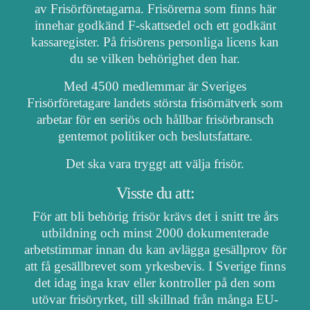
av Frisörföretagarna. Frisörerna som finns här
innehar godkänd F-skattsedel och ett godkänt
kassaregister. På frisörens personliga licens kan
du se vilken behörighet den har.
Med 4500 medlemmar är Sveriges
Frisörföretagare landets största frisörnätverk som
arbetar för en seriös och hållbar frisörbransch
gentemot politiker och beslutsfattare.
Det ska vara tryggt att välja frisör.
Visste du att:
För att bli behörig frisör krävs det i snitt tre års
utbildning och minst 2000 dokumenterade
arbetstimmar innan du kan avlägga gesällprov för
att få gesällbrevet som yrkesbevis. I Sverige finns
det idag inga krav eller kontroller på den som
utövar frisöryrket, till skillnad från många EU-