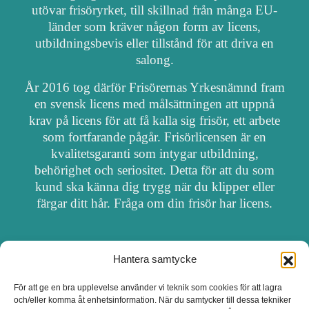
utövar frisöryrket, till skillnad från många EU-
länder som kräver någon form av licens,
utbildningsbevis eller tillstånd för att driva en
salong.
År 2016 tog därför Frisörernas Yrkesnämnd fram
en svensk licens med målsättningen att uppnå
krav på licens för att få kalla sig frisör, ett arbete
som fortfarande pågår. Frisörlicensen är en
kvalitetsgaranti som intygar utbildning,
behörighet och seriositet. Detta för att du som
kund ska känna dig trygg när du klipper eller
färgar ditt hår. Fråga om din frisör har licens.
Hantera samtycke
OM FRISÖRSÖK
För att ge en bra upplevelse använder vi teknik som cookies för att lagra
och/eller komma åt enhetsinformation. När du samtycker till dessa tekniker
UPPDATERA SALONG