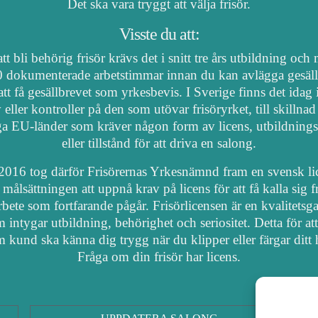
Det ska vara tryggt att välja frisör.
Visste du att:
tt bli behörig frisör krävs det i snitt tre års utbildning och
 dokumenterade arbetstimmar innan du kan avlägga gesäl
att få gesällbrevet som yrkesbevis. I Sverige finns det idag
 eller kontroller på den som utövar frisöryrket, till skillnad
a EU-länder som kräver någon form av licens, utbildnings
eller tillstånd för att driva en salong.
2016 tog därför Frisörernas Yrkesnämnd fram en svensk li
målsättningen att uppnå krav på licens för att få kalla sig fr
arbete som fortfarande pågår. Frisörlicensen är en kvalitetsga
 intygar utbildning, behörighet och seriositet. Detta för at
 kund ska känna dig trygg när du klipper eller färgar ditt 
Fråga om din frisör har licens.