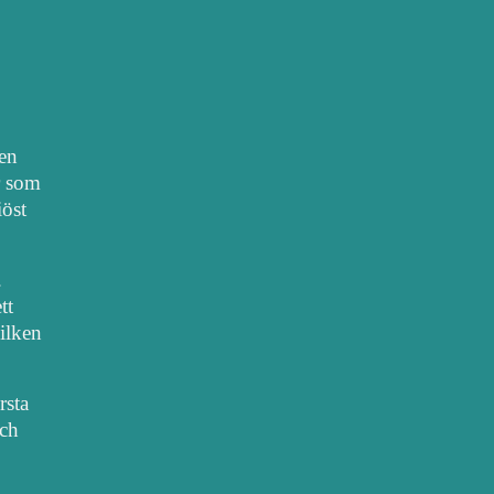
nen
r som
iöst
.
tt
vilken
rsta
sch