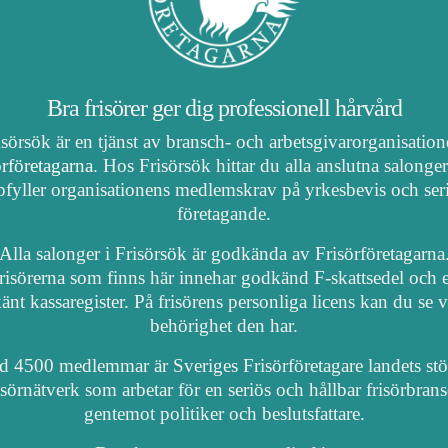
Bra frisörer ger dig professionell hårvård
isörsök är en tjänst av bransch- och arbetsgivarorganisatio
örföretagarna
. Hos Frisörsök hittar du alla anslutna salonge
fyller organisationens medlemskrav på yrkesbevis och ser
företagande.
Alla salonger i Frisörsök är godkända av Frisörföretagarna
risörerna som finns här innehar godkänd F-skattsedel och e
nt kassaregister. På frisörens personliga licens kan du se 
behörighet den har.
 4500 medlemmar är Sveriges Frisörföretagare landets stö
isörnätverk som arbetar för en seriös och hållbar frisörbran
gentemot politiker och beslutsfattare.