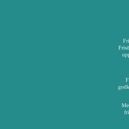
Fr
Fris
upp
F
godkä
Med
fr