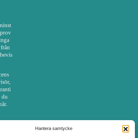
 minst
lprov
 inga
 från
bevis
cens
isör,
ranti
t du
hår.
Hantera samtycke