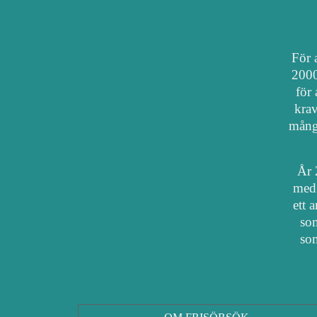
För a
2000
för 
krav
mång
År 
med 
ett 
som
som