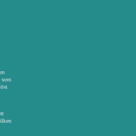
nen
r som
iöst
.
tt
vilken