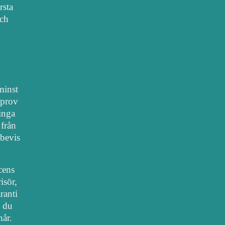
rsta
sch
 minst
lprov
 inga
 från
bevis
cens
isör,
ranti
t du
hår.