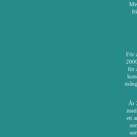
Med
fr
För a
2000
för 
krav
mång
År 
med 
ett 
som
som