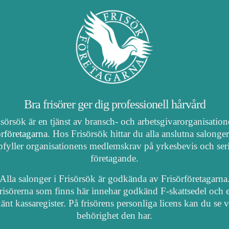
Bra frisörer ger dig professionell hårvård
isörsök är en tjänst av bransch- och arbetsgivarorganisatio
örföretagarna
. Hos Frisörsök hittar du alla anslutna salonge
fyller organisationens medlemskrav på yrkesbevis och ser
företagande.
Alla salonger i Frisörsök är godkända av Frisörföretagarna
risörerna som finns här innehar godkänd F-skattsedel och e
nt kassaregister. På frisörens personliga licens kan du se 
behörighet den har.