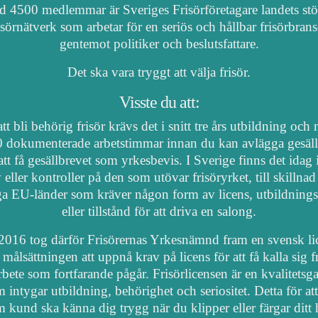
 4500 medlemmar är Sveriges Frisörföretagare landets stö
isörnätverk som arbetar för en seriös och hållbar frisörbran
gentemot politiker och beslutsfattare.
Det ska vara tryggt att välja frisör.
Visste du att:
tt bli behörig frisör krävs det i snitt tre års utbildning och
 dokumenterade arbetstimmar innan du kan avlägga gesäl
att få gesällbrevet som yrkesbevis. I Sverige finns det idag
 eller kontroller på den som utövar frisöryrket, till skillnad
a EU-länder som kräver någon form av licens, utbildnings
eller tillstånd för att driva en salong.
2016 tog därför Frisörernas Yrkesnämnd fram en svensk li
målsättningen att uppnå krav på licens för att få kalla sig fr
arbete som fortfarande pågår. Frisörlicensen är en kvalitetsga
 intygar utbildning, behörighet och seriositet. Detta för at
 kund ska känna dig trygg när du klipper eller färgar ditt 