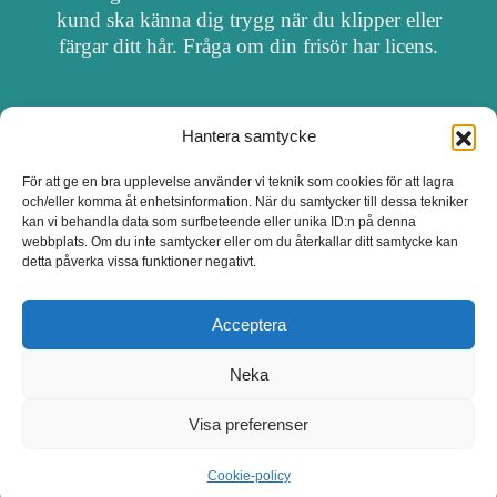
kund ska känna dig trygg när du klipper eller
färgar ditt hår. Fråga om din frisör har licens.
Hantera samtycke
OM FRISÖRSÖK
För att ge en bra upplevelse använder vi teknik som cookies för att lagra
och/eller komma åt enhetsinformation. När du samtycker till dessa tekniker
UPPDATERA SALONG
kan vi behandla data som surfbeteende eller unika ID:n på denna
webbplats. Om du inte samtycker eller om du återkallar ditt samtycke kan
detta påverka vissa funktioner negativt.
SALONGER MED FRISÖRLICENS
Acceptera
Neka
Visa preferenser
Cookie-policy