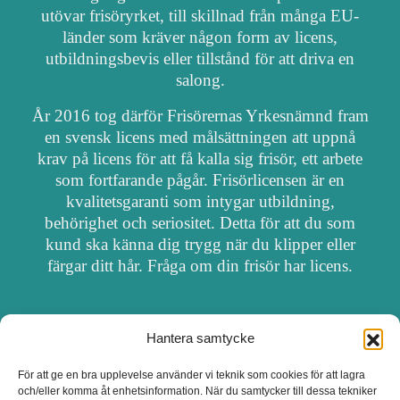
utövar frisöryrket, till skillnad från många EU-
länder som kräver någon form av licens,
utbildningsbevis eller tillstånd för att driva en
salong.
År 2016 tog därför Frisörernas Yrkesnämnd fram
en svensk licens med målsättningen att uppnå
krav på licens för att få kalla sig frisör, ett arbete
som fortfarande pågår. Frisörlicensen är en
kvalitetsgaranti som intygar utbildning,
behörighet och seriositet. Detta för att du som
kund ska känna dig trygg när du klipper eller
färgar ditt hår. Fråga om din frisör har licens.
Hantera samtycke
OM FRISÖRSÖK
För att ge en bra upplevelse använder vi teknik som cookies för att lagra
och/eller komma åt enhetsinformation. När du samtycker till dessa tekniker
UPPDATERA SALONG