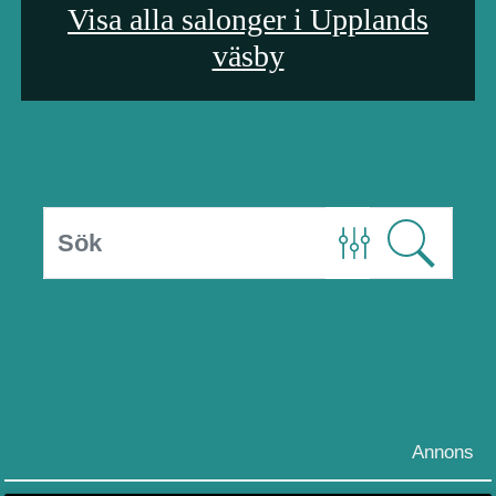
Visa alla salonger i Upplands
väsby
Annons