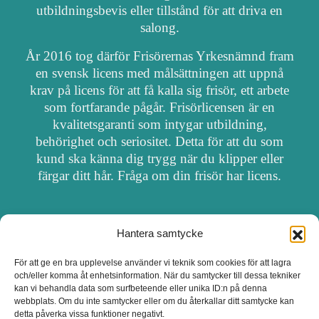
utbildningsbevis eller tillstånd för att driva en
salong.
År 2016 tog därför Frisörernas Yrkesnämnd fram
en svensk licens med målsättningen att uppnå
krav på licens för att få kalla sig frisör, ett arbete
som fortfarande pågår. Frisörlicensen är en
kvalitetsgaranti som intygar utbildning,
behörighet och seriositet. Detta för att du som
kund ska känna dig trygg när du klipper eller
färgar ditt hår. Fråga om din frisör har licens.
Hantera samtycke
OM FRISÖRSÖK
För att ge en bra upplevelse använder vi teknik som cookies för att lagra
och/eller komma åt enhetsinformation. När du samtycker till dessa tekniker
UPPDATERA SALONG
kan vi behandla data som surfbeteende eller unika ID:n på denna
webbplats. Om du inte samtycker eller om du återkallar ditt samtycke kan
detta påverka vissa funktioner negativt.