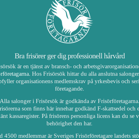
Bra frisörer ger dig professionell hårvård
isörsök är en tjänst av bransch- och arbetsgivarorganisatio
örföretagarna
. Hos Frisörsök hittar du alla anslutna salonge
fyller organisationens medlemskrav på yrkesbevis och ser
företagande.
Alla salonger i Frisörsök är godkända av Frisörföretagarna
risörerna som finns här innehar godkänd F-skattsedel och e
nt kassaregister. På frisörens personliga licens kan du se 
behörighet den har.
 4500 medlemmar är Sveriges Frisörföretagare landets stö