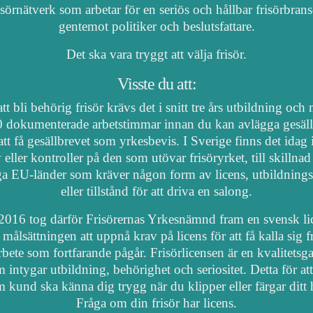
isörnätverk som arbetar för en seriös och hållbar frisörbran
gentemot politiker och beslutsfattare.
Det ska vara tryggt att välja frisör.
Visste du att:
tt bli behörig frisör krävs det i snitt tre års utbildning och
 dokumenterade arbetstimmar innan du kan avlägga gesäl
att få gesällbrevet som yrkesbevis. I Sverige finns det idag
 eller kontroller på den som utövar frisöryrket, till skillnad
a EU-länder som kräver någon form av licens, utbildnings
eller tillstånd för att driva en salong.
2016 tog därför Frisörernas Yrkesnämnd fram en svensk li
målsättningen att uppnå krav på licens för att få kalla sig fr
arbete som fortfarande pågår. Frisörlicensen är en kvalitetsga
 intygar utbildning, behörighet och seriositet. Detta för at
 kund ska känna dig trygg när du klipper eller färgar ditt 
Fråga om din frisör har licens.