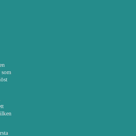
nen
r som
iöst
.
tt
vilken
rsta