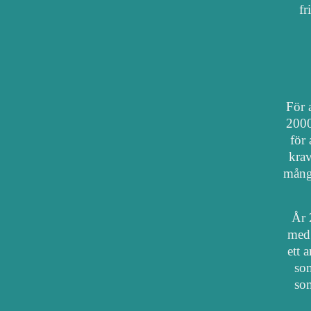
fr
För a
2000
för 
krav
mång
År 
med 
ett 
som
som