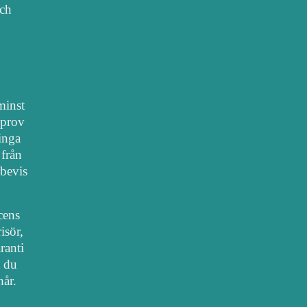
sch
 minst
lprov
 inga
 från
bevis
cens
isör,
ranti
t du
hår.