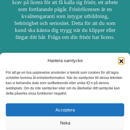
krav på licens för att få kalla sig frisör, ett arbete
som fortfarande pågår. Frisörlicensen är en
kvalitetsgaranti som intygar utbildning,
behörighet och seriositet. Detta för att du som
kund ska känna dig trygg när du klipper eller
färgar ditt hår. Fråga om din frisör har licens.
Hantera samtycke
OM FRISÖRSÖK
För att ge en bra upplevelse använder vi teknik som cookies för att lagra
och/eller komma åt enhetsinformation. När du samtycker till dessa tekniker
UPPDATERA SALONG
kan vi behandla data som surfbeteende eller unika ID:n på denna
webbplats. Om du inte samtycker eller om du återkallar ditt samtycke kan
detta påverka vissa funktioner negativt.
SALONGER MED FRISÖRLICENS
Acceptera
Neka