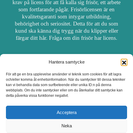
krav på licens för att få kalla sig frisör, ett arbete
som fortfarande pågår. Frisörlicensen är en
kvalitetsgaranti som intygar utbildning,
behörighet och seriositet. Detta för att du som
kund ska känna dig trygg när du klipper eller
färgar ditt hår. Fråga om din frisör har licens.
Hantera samtycke
OM FRISÖRSÖK
För att ge en bra upplevelse använder vi teknik som cookies för att lagra
och/eller komma åt enhetsinformation. När du samtycker till dessa tekniker
UPPDATERA SALONG
kan vi behandla data som surfbeteende eller unika ID:n på denna
webbplats. Om du inte samtycker eller om du återkallar ditt samtycke kan
detta påverka vissa funktioner negativt.
SALONGER MED FRISÖRLICENS
Acceptera
Neka