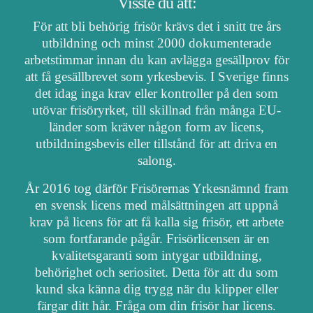
Visste du att:
För att bli behörig frisör krävs det i snitt tre års
utbildning och minst 2000 dokumenterade
arbetstimmar innan du kan avlägga gesällprov för
att få gesällbrevet som yrkesbevis. I Sverige finns
det idag inga krav eller kontroller på den som
utövar frisöryrket, till skillnad från många EU-
länder som kräver någon form av licens,
utbildningsbevis eller tillstånd för att driva en
salong.
År 2016 tog därför Frisörernas Yrkesnämnd fram
en svensk licens med målsättningen att uppnå
krav på licens för att få kalla sig frisör, ett arbete
som fortfarande pågår. Frisörlicensen är en
kvalitetsgaranti som intygar utbildning,
behörighet och seriositet. Detta för att du som
kund ska känna dig trygg när du klipper eller
färgar ditt hår. Fråga om din frisör har licens.