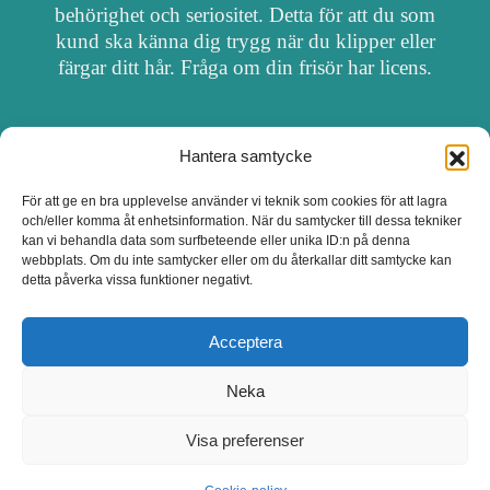
behörighet och seriositet. Detta för att du som
kund ska känna dig trygg när du klipper eller
färgar ditt hår. Fråga om din frisör har licens.
Hantera samtycke
OM FRISÖRSÖK
För att ge en bra upplevelse använder vi teknik som cookies för att lagra
och/eller komma åt enhetsinformation. När du samtycker till dessa tekniker
UPPDATERA SALONG
kan vi behandla data som surfbeteende eller unika ID:n på denna
webbplats. Om du inte samtycker eller om du återkallar ditt samtycke kan
detta påverka vissa funktioner negativt.
SALONGER MED FRISÖRLICENS
Acceptera
Neka
Visa preferenser