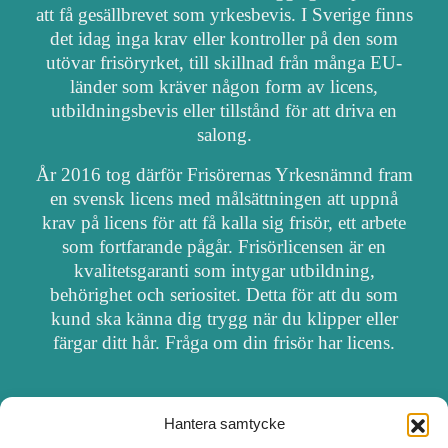
att få gesällbrevet som yrkesbevis. I Sverige finns
det idag inga krav eller kontroller på den som
utövar frisöryrket, till skillnad från många EU-
länder som kräver någon form av licens,
utbildningsbevis eller tillstånd för att driva en
salong.
År 2016 tog därför Frisörernas Yrkesnämnd fram
en svensk licens med målsättningen att uppnå
krav på licens för att få kalla sig frisör, ett arbete
som fortfarande pågår. Frisörlicensen är en
kvalitetsgaranti som intygar utbildning,
behörighet och seriositet. Detta för att du som
kund ska känna dig trygg när du klipper eller
färgar ditt hår. Fråga om din frisör har licens.
Hantera samtycke
OM FRISÖRSÖK