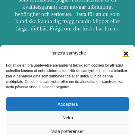
kvalitetsgaranti som intygar utbildning,
behörighet och seriositet. Detta för att du som
kund ska känna dig trygg när du klipper eller
färgar ditt hår. Fråga om din frisör har licens.
Hantera samtycke
OM FRISÖRSÖK
För att ge en bra upplevelse använder vi teknik som cookies för att lagra
och/eller komma åt enhetsinformation. När du samtycker till dessa tekniker
UPPDATERA SALONG
kan vi behandla data som surfbeteende eller unika ID:n på denna
webbplats. Om du inte samtycker eller om du återkallar ditt samtycke kan
detta påverka vissa funktioner negativt.
SALONGER MED FRISÖRLICENS
Acceptera
Neka
Visa preferenser