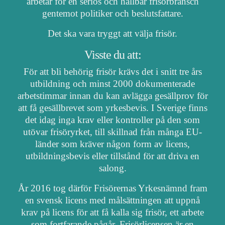
arbetar för en seriös och hållbar frisörbransch
gentemot politiker och beslutsfattare.
Det ska vara tryggt att välja frisör.
Visste du att:
För att bli behörig frisör krävs det i snitt tre års
utbildning och minst 2000 dokumenterade
arbetstimmar innan du kan avlägga gesällprov för
att få gesällbrevet som yrkesbevis. I Sverige finns
det idag inga krav eller kontroller på den som
utövar frisöryrket, till skillnad från många EU-
länder som kräver någon form av licens,
utbildningsbevis eller tillstånd för att driva en
salong.
År 2016 tog därför Frisörernas Yrkesnämnd fram
en svensk licens med målsättningen att uppnå
krav på licens för att få kalla sig frisör, ett arbete
som fortfarande pågår. Frisörlicensen är en